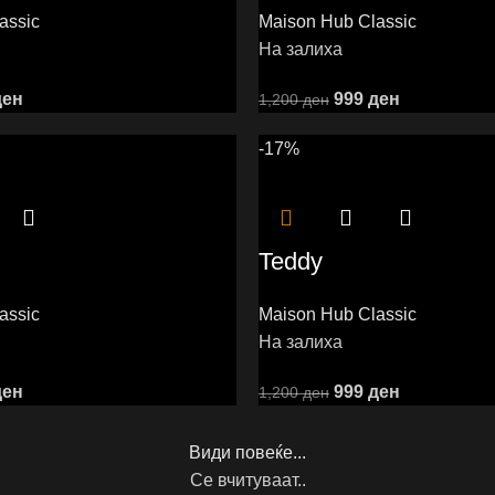
assic
Maison Hub Classic
На залиха
ден
999
ден
1,200
ден
-17%
Teddy
assic
Maison Hub Classic
На залиха
ден
999
ден
1,200
ден
Види повеќе...
Се вчитуваат..