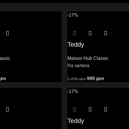
-17%
Teddy
assic
Maison Hub Classic
На залиха
ден
999
ден
1,200
ден
-17%
Teddy